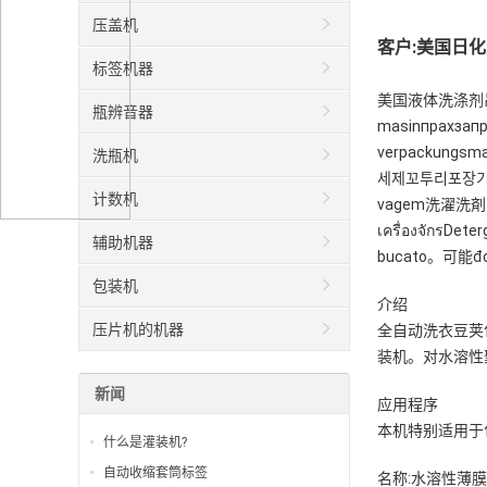
压盖机
客户:美国日
标签机器
美国液体洗涤剂吊舱自动包装机,粉珠自动包
瓶辨音器
masinпрахзапр
verpackungsm
洗瓶机
세제꼬투리포장기계Wasp
计数机
vagem洗濯洗剤のさや
เครื่องจักรDe
辅助机器
bucato。可能đo
包装机
介绍
压片机的机器
全自动洗衣豆荚
装机。对水溶性
新闻
应用程序
本机特别适用于
什么是灌装机?
自动收缩套筒标签
名称:水溶性薄