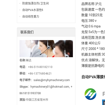
防腐蚀漂白剂/卫生间
品牌名称:沪元
包装速度:一色约
自动PVA水溶性fi
数量:10到25克
自动线性重力
电压:380 v
气动:0.6 mpa
充型:5x5为一
联系我们
适用范围:洗衣
体重:400公斤
尺寸:2000 * 18
机器主体材质:3
优点:溶解快，
名称:
琳达
薄膜是抗静电的
电话
：+86-519-80182110
移动
：+86-13776804621
自动PVA薄
电子邮件
：
sales@myhymachinery.com
Skype
：
hymachinery01@hotmail.com, +
8618151993708
添加
:中国江苏省常州市