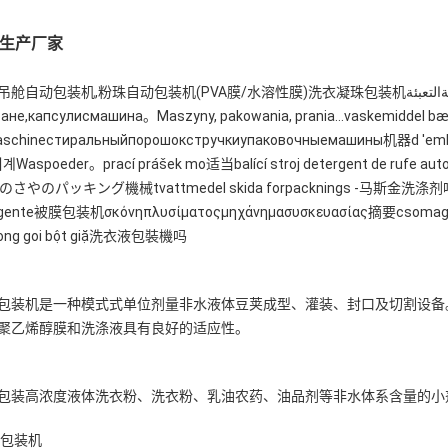
化生产厂家
装机(PVA膜/水溶性膜)洗衣凝珠包装机منظفاتالغسيلالقرونآلةالتعبئةdetergendid kookonid pakendamis——
ане,капсулисмашина。Maszyny, pakowania, prania…vaskemiddel bæl
aschineстиральныйпорошокстручкиупаковочныемашины机器d 'em
oeder。prací prášek mo适当balící stroj detergent de rufe autom
のパッキング機械tvattmedel skida forpacknings -马斯金洗涤剂咱pranje p
tergente被膜包装机σκόνηπλυσίματοςμηχάνημασυσκευασίας摘要csomagolo gep
ng goi bột giặ洗衣液包裝機吗
包装机是一种模式式单位剂量非水液体豆荚成型、灌装、封口及切割设备
聚乙烯醇膜和洗涤液具有良好的适应性。
包装高浓度液体洗衣粉、洗衣粉、乳油农药、油品剂等非水体系含量的小
膜包装机