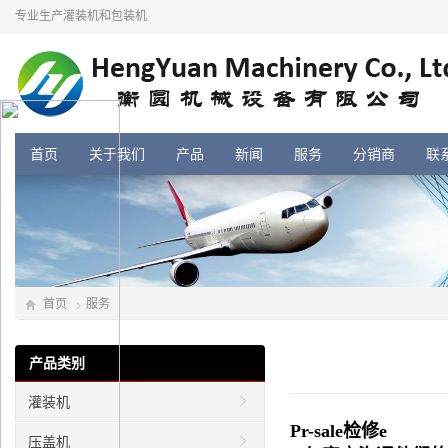
专业生产灌装机和包装机
首页
关于我们
产品
新闻
服务
分销商
联
首页
服务
产品类别
灌装机
Pr-sale
检修
e
压盖机