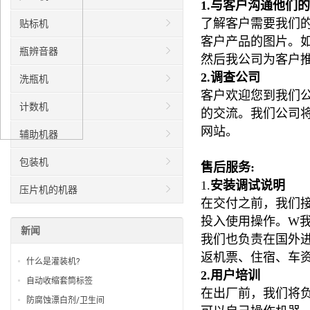
1.
与客户沟通他们的
了解客户需要我们
贴标机
客户产品的图片。
瓶辨音器
然后我公司为客户
2.调查公司
洗瓶机
客户
欢迎您到我们
计数机
的交流。我们公司
网站。
辅助机器
包装机
售后服务:
1.
安装调试说明
压片机的机器
在交付之前，我们
投入使用
操作。
W
新闻
我们也负责在国外
返机票、住宿、车
什么是灌装机?
2.用户培训
自动收缩套筒标签
在出厂前，我们将
防腐蚀漂白剂/卫生间