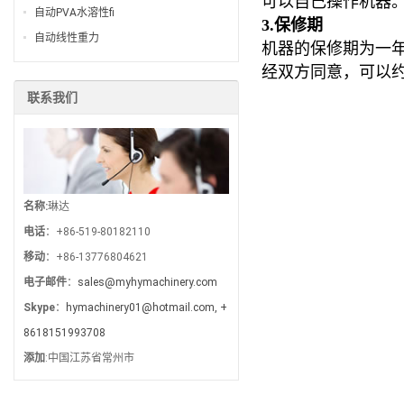
可以自己操作机器
自动PVA水溶性fi
3.保修期
自动线性重力
机器的保修期为一
经双方同意，可以
联系我们
名称:
琳达
电话
：+86-519-80182110
移动
：+86-13776804621
电子邮件
：
sales@myhymachinery.com
Skype
：
hymachinery01@hotmail.com, +
8618151993708
添加
:中国江苏省常州市